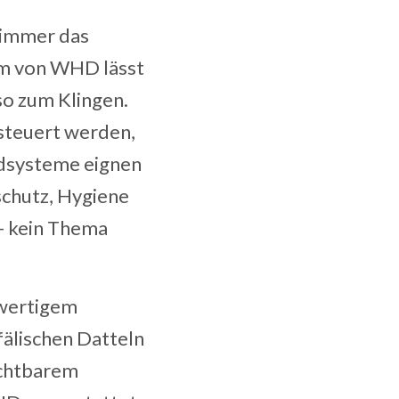
n immer das
m von WHD lässt
so zum Klingen.
esteuert werden,
ndsysteme eignen
schutz, Hygiene
 - kein Thema
hwertigem
fälischen Datteln
ichtbarem