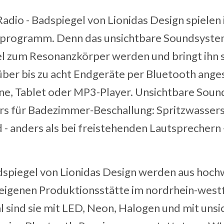
 Radio - Badspiegel von Lionidas Design spiele
programm. Denn das unsichtbare Soundsyste
l zum Resonanzkörper werden und bringt ihn 
über bis zu acht Endgeräte per Bluetooth ang
ne, Tablet oder MP3-Player. Unsichtbare Sou
rs für Badezimmer-Beschallung: Spritzwasser
d - anders als bei freistehenden Lautsprechern
dspiegel von Lionidas Design werden aus hoc
er eigenen Produktionsstätte im nordrhein-west
al sind sie mit LED, Neon, Halogen und mit uns