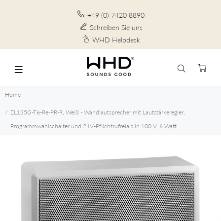
+49 (0) 7420 8890
Schreiben Sie uns
WHD Helpdesk
Home
ZL135G-T6-Re-PR-R, Weiß - Wandlautsprecher mit Lautstärkeregler,
Programmwahlschalter und 24V-Pflichtrufrelais in 100 V, 6 Watt