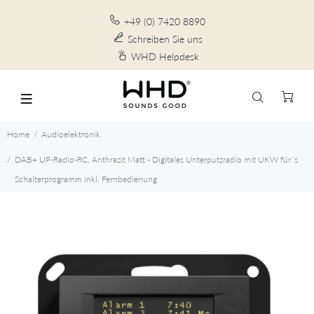
+49 (0) 7420 8890
Schreiben Sie uns
WHD Helpdesk
Home
Audioelektronik
DAB+ UP-Radio-RC, Anthrazit Matt - Digitales Unterputzradio mit UKW für´s
Schalterprogramm inkl. Fernbedienung